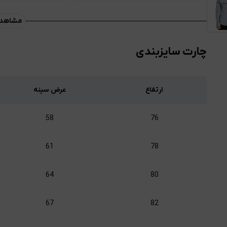
مشاهده
چارت سایزبندی
ارتفاع
عرض سینه
58
76
61
78
64
80
67
82