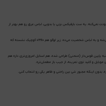
 نمی‌کنه. یه ست بارفیکس بزنی یا بدویی، لباس عرق رو هم بهتر از
چاپ برجسته «ALPHA» روی سینه فقط یه لوگو نیست، بافتش حس می‌شه و به لباس شخصیت می‌ده. زیر لوگو هم «۱۹۹۱» کوچیک نشسته که
 پایین قوس‌دار (منحنی) طراحی شده، هم استایل امروزی‌تری داره هم
بایل و کلید توی تمرینه، از جیب باز مطمئن‌تره.
، بدون اینکه مجبور شی بین راحتی و ظاهر یکی رو انتخاب کنی.