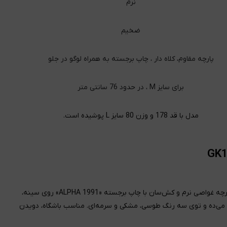
نرم
ضخیم
پارچه مقاوم، کلاه دار ، چاپ برجسته به همراه لوگو در جلو
برای سایز M ، در حدود 76 سانتی متر
مدل با قد 178 و وزن 80 سایز L پوشیده است.
یه هودی که برای تمرین ساخته شده ولی توی خیابون هم کم نمیاره. پارچه غواصی نرم و کش‌سان با چاپ برجسته «ALPHA 1991» روی سینه،
ن می‌ده و توی سه رنگ طوسی، مشکی و سرمه‌ای. مناسب باشگاه، دویدن