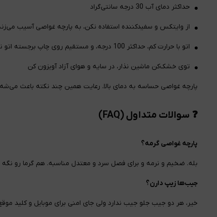
حداکثر دمای آب 30 درجه سانتی‌گراد
از وایتکس و سفیدکننده استفاده نکن، به پارچه غواصی آسیب می‌زنه
اتو با حرارت کم، حداکثر 100 درجه، و مستقیم روی چاپ برجسته اتو نکش
توی خشک‌کن ماشین نذار، در سایه و هوای آزاد آویزون کن
پارچه غواصی حساسه به دمای بالا. رعایت همین چند نکته باعث می‌شه
❓ سوالات متداول (FAQ)
پارچه غواصی گرمه؟
بله. ضخیم و نرمه و برای فصل سرد و معتدل مناسبه. هم گرما رو نگه م
جیب‌ها زیپ دارن؟
خیر، هر دو جیب جلو جیب ندارد ولی جای امنی برای موبایل و کلید موق