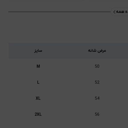
 همه
عرض شانه
سایز
M
50
L
52
XL
54
2XL
56