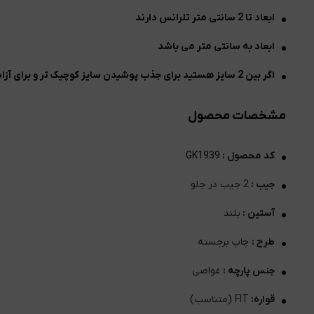
ابعاد تا 2 سانتی متر تلرانس دارند
ابعاد به سانتی متر می باشد
اگر بین 2 سایز هستید برای جذب پوشیدن سایز کوچیک تر و برای آزاد پوشیدن سایز برزگتر را انتخاب نمایید
مشخصات محصول
کد محصول :
GK1939
جیب :
2 جیب در جلو
آستین :
بلند
طرح :
چاپ برجسته
جنس پارچه :
غواصی
قواره:
FIT (متناسب)