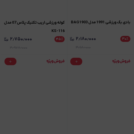
بادی بگ ورزشی 1991 مدل BAG1903
کوله ورزشی اریب تکنیک پلاس 07 مدل
KS-116
۲٫۱۸۰٫۰۰۰
۲٫۷۵۰٫۰۰۰
۳۰
٪
۴۵
٪
۳٫۱۱۸٫۰۰۰
۴٫۹۷۸٫۰۰۰