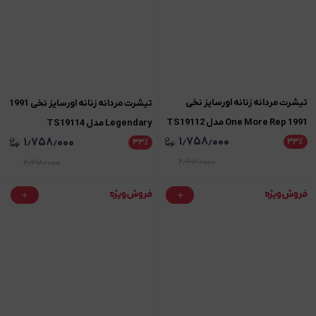
تیشرت مردانه زنانه اورسایز نخی
تیشرت مردانه زنانه اورسایز نخی 1991
1991 One More Rep مدل TS19112
Legendary مدل TS19114
۱٫۷۵۸٫۰۰۰
۱٫۷۵۸٫۰۰۰
۳۳
٪
۳۳
٪
۲٫۶۱۸٫۰۰۰
۲٫۶۱۸٫۰۰۰