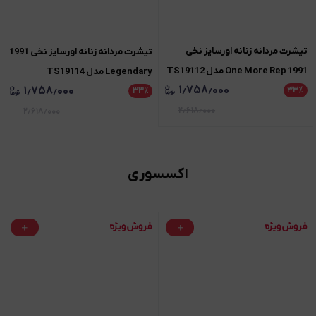
تیشرت مردانه زنانه اورسایز نخی
تیشرت مردانه زنانه اورسایز نخی 1991
1991 One More Rep مدل TS19112
Legendary مدل TS19114
۱٫۷۵۸٫۰۰۰
۱٫۷۵۸٫۰۰۰
۳۳
٪
۳۳
٪
۲٫۶۱۸٫۰۰۰
۲٫۶۱۸٫۰۰۰
اکسسوری