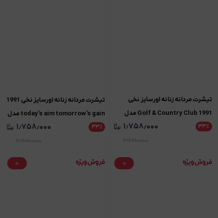
تیشرت مردانه زنانه اورسایز نخی
تیشرت مردانه زنانه اورسایز نخی 1991
1991 Golf & Country Club مدل
today's aim tomorrow's gain مدل
۱٫۷۵۸٫۰۰۰
۱٫۷۵۸٫۰۰۰
TS19118
۳۳
٪
TS19115
۳۳
٪
۲٫۶۱۸٫۰۰۰
۲٫۶۱۸٫۰۰۰