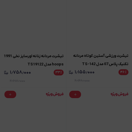
تیشرت ورزشی آستین کوتاه مردانه
تیشرت مردانه زنانه اورسایز نخی 1991
تکنیک پلاس 07 مدل TS-142
hoops مدل TS19122
۱٫۱۵۵٫۰۰۰
۱٫۷۵۸٫۰۰۰
۴۶
٪
۳۳
٪
۲٫۱۲۸٫۰۰۰
۲٫۶۱۸٫۰۰۰