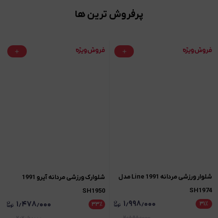
پرفروش ترین ها
شلوار ورزشی مردانه Line 1991 مدل
شلوارک ورزشی مردانه آیرو 1991
SH1974
SH1950
۱٫۹۹۸٫۰۰۰
۱٫۴۷۸٫۰۰۰
۳۱
٪
۳۳
٪