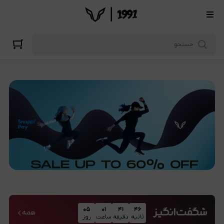
۰۵
۰۱
۴۱
۴۶
همه
ثانیه
دقیقه
ساعت
روز