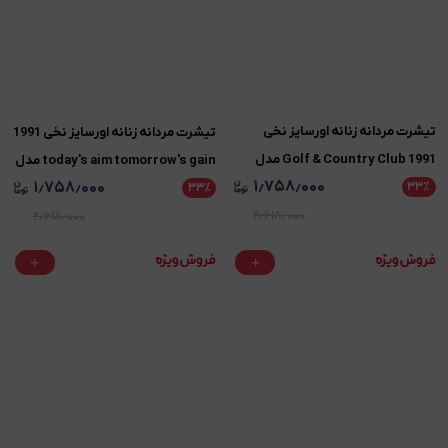
تیشرت مردانه زنانه اورسایز نخی
تیشرت مردانه زنانه اورسایز نخی 1991
1991 Golf & Country Club مدل
today's aim tomorrow's gain مدل
۱٫۷۵۸٫۰۰۰
۱٫۷۵۸٫۰۰۰
TS19118
۳۳
٪
TS19115
۳۳
٪
۲٫۶۱۸٫۰۰۰
۲٫۶۱۸٫۰۰۰