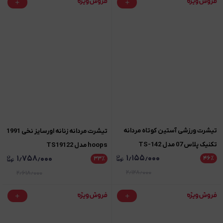
تیشرت ورزشی آستین کوتاه مردانه
تیشرت مردانه زنانه اورسایز نخی 1991
تکنیک پلاس 07 مدل TS-142
hoops مدل TS19122
۱٫۱۵۵٫۰۰۰
۱٫۷۵۸٫۰۰۰
۴۶
٪
۳۳
٪
۲٫۱۲۸٫۰۰۰
۲٫۶۱۸٫۰۰۰