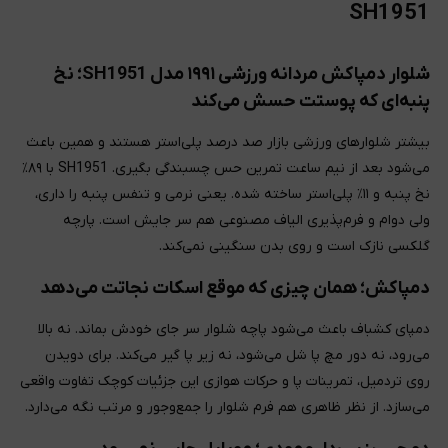
SH1951
شلوار دمپاکش مردانه ورزشی ۱۹۹۱ مدل SH1951؛ نخ
پنبه‌ای که پوستت حسش می‌کند
بیشتر شلوارهای ورزشی بازار صد درصد پلی‌استر هستند و همین باعث
می‌شود بعد از نیم ساعت تمرین حس چسبندگی بگیری. SH1951 با ۸۹٪
نخ پنبه و ۱۱٪ پلی‌استر ساخته شده. یعنی نرمی و تنفس پنبه را داری،
ولی دوام و فرم‌پذیری الیاف مصنوعی هم سر جایش است. پارچه
گلکسی نازک است و روی بدن سنگینی نمی‌کند.
دمپاکش؛ همان چیزی که موقع اسکات نجاتت می‌دهد
دمپای کشباف باعث می‌شود پاچه شلوار سر جای خودش بماند. نه بالا
می‌رود، نه دور مچ پا شل می‌شود، نه زیر پا گیر می‌کند. برای دویدن
روی تردمیل، تمرینات پا و حرکات هوازی این جزئیات کوچک تفاوت واقعی
می‌سازد. از نظر ظاهری هم فرم شلوار را جمع‌وجور و مرتب نگه می‌دارد.