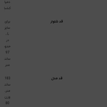
دمپا
کشبافت
قد شلوار
برای
سایز
L ،
در
حدود
97
سانتی
متر
قد مدل
183
سانتی
متر،
وزن
80