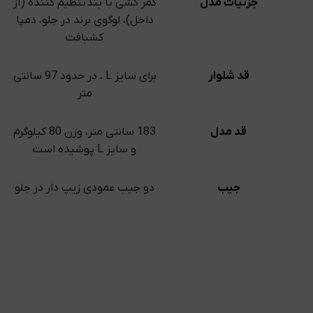
جزئیات مدل
کمر کشی با بند تنظیم کننده (از
داخل)، لوگوی برند در جلو، دمپا
کشبافت
قد شلوار
برای سایز L ، در حدود 97 سانتی
متر
قد مدل
183 سانتی متر، وزن 80 کیلوگرم
و سایز L پوشیده است
جیب
دو جیب عمودی زیپ دار در جلو