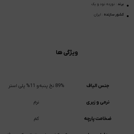
برند
: نوزده نود و یک
کشور سازنده
: ایران
ویژگی ها
جنس الیاف
89% نخ پنبه و 11% پلی استر
نرمی و زبری
نرم
ضخامت پارچه
کم