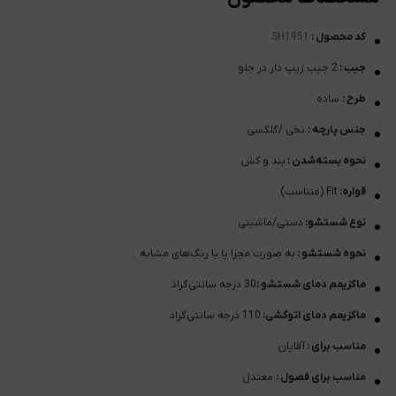
کد محصول :
SH1951
جیب :
2 جیب زیپ دار در جلو
طرح :
ساده
جنس پارچه :
نخی /گلکسی
نحوه بسته‌شدن :
بند و کش
قواره:
Fit (متناسب)
نوع شستشو:
دستی/ماشینی
نحوه شستشو :
به صورت مجزا یا با رنگ‌های مشابه
ماکزیمم دمای شستشو :
30 درجه سانتی‌گراد
ماکزیمم دمای اتوکشی:
110 درجه سانتی‌گراد
مناسب برای :
آقایان
مناسب برای فصول :
معتدل