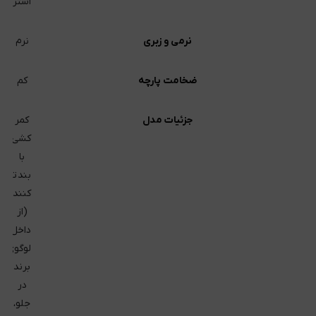
استر
نرمی و زبری
نرم
ضخامت پارچه
کم
جزئیات مدل
کمر
کشی
با
بند تنظ
کننده
(از
داخل)،
لوگوی
برند
در
جلو،