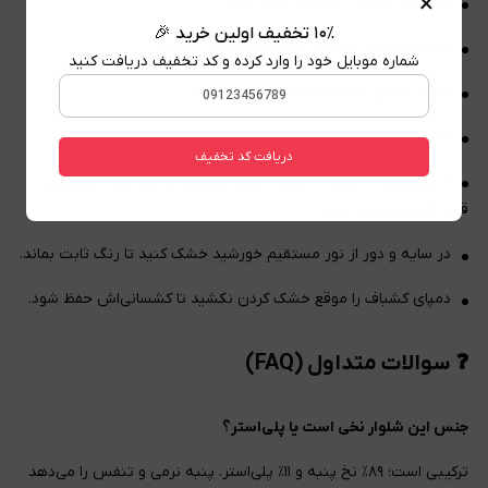
×
شستشو دستی یا ماشینی مجاز است.
۱۰٪ تخفیف اولین خرید 🎉
به‌صورت مجزا یا همراه رنگ‌های مشابه بشویید.
شماره موبایل خود را وارد کرده و کد تخفیف دریافت کنید
حداکثر دمای شستشو ۳۰ درجه سانتی‌گراد.
حداکثر دمای اتوکشی ۱۱۰ درجه سانتی‌گراد.
دریافت کد تخفیف
از سفیدکننده استفاده نکنید؛ پارچه پنبه‌ای در برابر مواد شیمیایی
قوی آسیب‌پذیرتر است.
در سایه و دور از نور مستقیم خورشید خشک کنید تا رنگ ثابت بماند.
دمپای کشباف را موقع خشک کردن نکشید تا کشسانی‌اش حفظ شود.
❓ سوالات متداول (FAQ)
جنس این شلوار نخی است یا پلی‌استر؟
ترکیبی است؛ ۸۹٪ نخ پنبه و ۱۱٪ پلی‌استر. پنبه نرمی و تنفس را می‌دهد