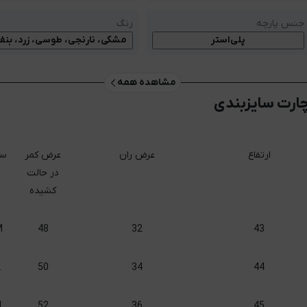
جنس پارچه
رنگ
پلی‌استر
مشکی، نارنجی، طوسی، زرد، بنف
مشاهده همه
ارت سایزبندی
ارتفاع
عرض ران
عرض کمر
سا
در حالت
کشیده
M
48
32
43
L
50
34
44
L
52
36
45