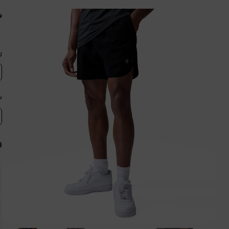
ش
ر
س
و