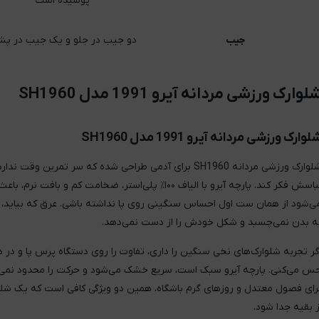
پوشیده است
جیب
دو جیب در جلو و یک جیب در پ
لوارک ورزشی مردانه آیرو 1991 مدل SH1960
لوارک ورزشی مردانه آیرو 1991 مدل SH1960
شلوارک ورزشی مردانه SH1960 برای آدمی طراحی شده که سر تمرین وقت ندا
لباسش فکر کند. پارچه آیرو با الیاف ۱۰۰٪ پلی‌استر، ضخامت کم و بافت نرم، باعث
ی‌شود از همان ست اول احساس سنگینی روی پا نداشته باشی. عرق که بیاید، 
ه بدن نمی‌چسبد و شکل خودش را از دست نمی‌دهد.
گر تجربه شلوارک‌های نخی سنگین را داری، تفاوت را روی دستگاه پرس پا و در 
س می‌کنی. پارچه آیرو سبک است، سریع خشک می‌شود و حرکت را محدود نمی‌ک
رای فصول معتدل و روزهای گرم باشگاه، همین دو ویژگی کافی است که یک شلو
ز بقیه جدا شود.