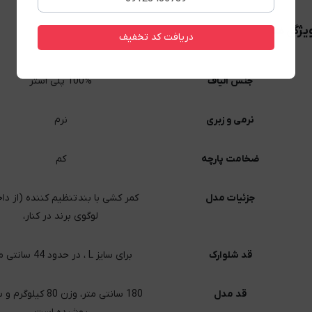
یژگی ها
دریافت کد تخفیف
جنس الیاف
100% پلی استر
نرمی و زبری
نرم
ضخامت پارچه
کم
جزئیات مدل
کمر کشی با بند تنظیم کننده (از دا
لوگوی برند در کنار،
قد شلوارک
برای سایز L ، در حدود 44 سانتی متر
قد مدل