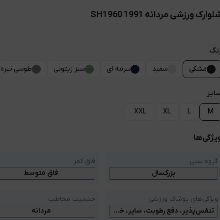
لوارک ورزشی مردانه 1991 SH1960
نگ
مشکی
سفید
سرمه ای
سبز زیتونی
طوسی تیره
ایز
XXL
XL
L
M
یژگی‌ها
گروه سنی
فاق کمر
بزرگسال
فاق متوسط
ویژگی‌های پوشاک ورزشی
جنسیت مخاطب
مردانه
تنفس‌پذیر، دفع رطوبت، سایر، خشک‌شونده سریع، کمر قابل تنظیم