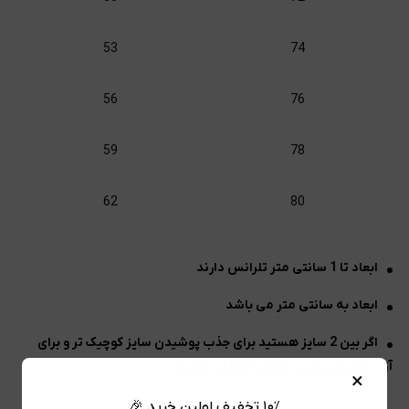
53
74
56
76
59
78
62
80
ابعاد تا 1 سانتی متر تلرانس دارند
ابعاد به سانتی متر می باشد
اگر بین 2 سایز هستید برای جذب پوشیدن سایز کوچیک تر و برای
آزاد پوشیدن سایز برزگتر را انتخاب نمایید
×
۱۰٪ تخفیف اولین خرید 🎉