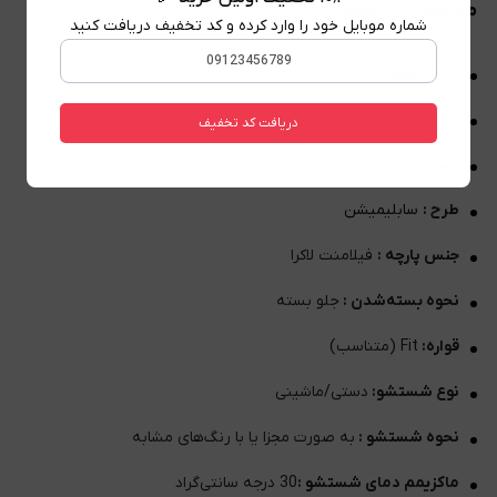
مشخصات محصول
شماره موبایل خود را وارد کرده و کد تخفیف دریافت کنید
کد محصول :
TS1961
یقه :
گرد
دریافت کد تخفیف
آستین :
بلند
طرح :
سابلیمیشن
جنس پارچه :
فیلامنت لاکرا
نحوه بسته‌شدن :
جلو بسته
قواره:
Fit (متناسب)
نوع شستشو:
دستی/ماشینی
نحوه شستشو :
به صورت مجزا یا با رنگ‌های مشابه
ماکزیمم دمای شستشو :
30 درجه سانتی‌گراد