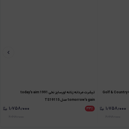
ه زنانه اورسایز نخی 1991 Golf & Country Club
تیشرت مردانه زنانه اورسایز نخی 1991 today's aim
tomorrow's gain مدل TS19115
۱٫۷۵۸٫۰۰۰
۱٫۷۵۸٫۰۰۰
۳۳
٪
۲٫۶۱۸٫۰۰۰
۲٫۶۱۸٫۰۰۰