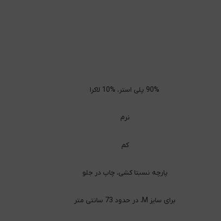
90% پلی استر، %10 لاکرا
نرم
کم
پارچه نسبتا کشی، چاپ در جلو
برای سایز M، در حدود 73 سانتی متر