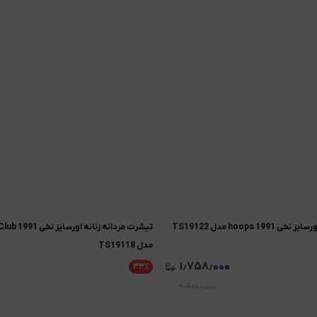
1 hoops مدل TS19122
تیشرت مردان
مدل TS19118
۱٫۷۵۸٫۰۰۰
۳۳
٪
۲٫۶۱۸٫۰۰۰