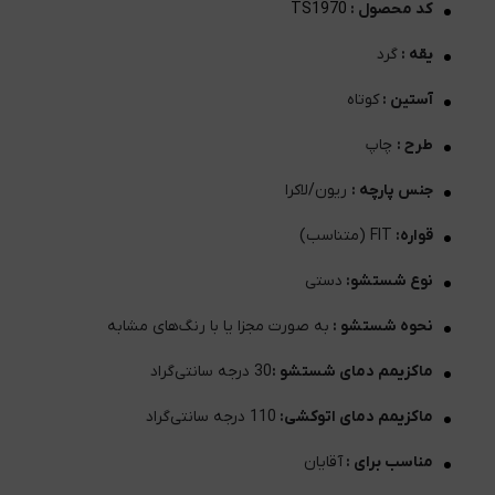
کد محصول :
TS1970
یقه :
گرد
آستین :
کوتاه
طرح :
چاپ
جنس پارچه :
ریون/لاکرا
قواره:
FIT (متناسب)
نوع شستشو:
دستی
نحوه شستشو :
به صورت مجزا یا با رنگ‌های مشابه
ماکزیمم دمای شستشو :
30 درجه سانتی‌گراد
ماکزیمم دمای اتوکشی:
110 درجه سانتی‌گراد
مناسب برای :
آقایان