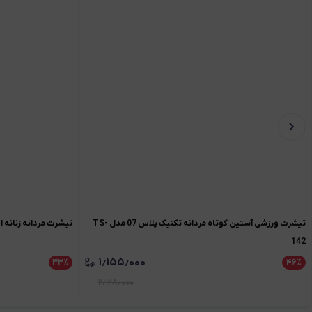
تیشرت ورزشی آستین کوتاه مردانه تکنیک پلاس 07 مدل TS-
تیشرت مردانه زنانه اورسایز نخی 991
142
۱٫۱۵۵٫۰۰۰
۳۳
٪
۴۶
٪
۲٫۱۲۸٫۰۰۰