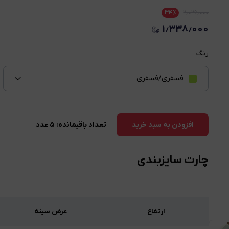
۳۴
٪
۲٫۰۲۶٫۰۰۰
۱٫۳۳۸٫۰۰۰
رنگ
فسفری/فسفری
تعداد باقیمانده:
۵
عدد
افزودن به سبد خرید
چارت سایزبندی
ارتفاع
عرض سینه