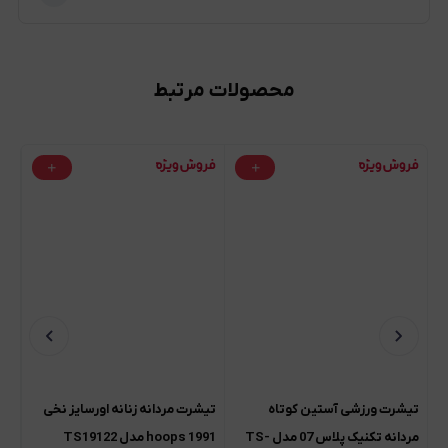
محصولات مرتبط
تیشرت ورزشی آستین کوتاه
تیشرت مردانه زنانه اورسایز نخی
تیش
مردانه تکنیک پلاس 07 مدل TS-
1991 hoops مدل TS19122