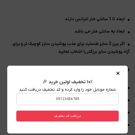
ابعاد تا 1 سانتی متر تلرانس دارند
ابعاد به سانتی متر می باشد
اگر بین 2 سایز هستید برای جذب پوشیدن سایز کوچیک تر و برای
آزاد پوشیدن سایز برزگتر را انتخاب نمایید
مشخصات محصول
×
۱۰٪ تخفیف اولین خرید 🎉
کد محصول :
TS1972
شماره موبایل خود را وارد کرده و کد تخفیف دریافت کنید
یقه :
گرد
آستین :
کوتاه
دریافت کد تخفیف
طرح :
چاپ DTF