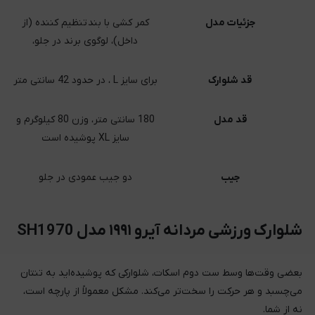
جزئیات مدل
کمر کشی با بند تنظیم کننده (از
داخل)، لوگوی برند در جلو،
قد شلوارک
برای سایز L ، در حدود 42 سانتی متر
قد مدل
180 سانتی متر، وزن 80 کیلوگرم و
سایز XL پوشیده است
جیب
دو جیب عمودی در جلو
شلوارک ورزشی مردانه آیرو ۱۹۹۱ مدل SH1970
بعضی وقت‌ها وسط ست دوم اسکات، شلوارکی که پوشیده‌اید به تنتان
می‌چسبد و هر حرکت را سخت‌تر می‌کند. مشکل معمولاً از پارچه است،
نه از شما.