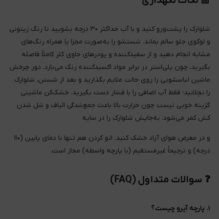
🧺 نکات نگهداری
شلوارک را پشت‌ورو کنید و با آب حداکثر ۳۰ درجه بشویید تا رنگ زیتونی
و لوگوی جلو سالم بماند. شستشو را به‌صورت مجزا یا همراه رنگ‌های
مشابه انجام دهید و از سفیدکننده و پودرهای حاوی کلر کاملاً فاصله
بگیرید، چون پلی‌استر در برابر مواد اکسیدکننده رنگ می‌بازد. دور چرخش
ماشین لباسشویی را روی حالت ملایم بگذارید و بعد از شستن، شلوارک
را نچلانید؛ فقط آب اضافی را با فشار دست بگیرید. خشک‌کن ماشینی
گزینه خوبی نیست چون حرارت بالا باعث جمع‌شدگی الیاف و شل شدن
کش کمر می‌شود. به‌جایش شلوارک را در سایه
و در معرض هوای آزاد خشک کنید. اتو کردن هم تنها با دمای پایین (۱۱۰
درجه) و ترجیحاً غیرمستقیم (با پارچه واسطه) مجاز است.
❓ سوالات متداول (FAQ)
۱. پارچه آیرو چیست؟