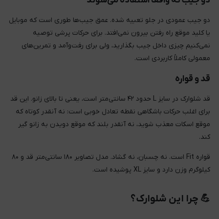
دو جیب که واقعاً استفاده می‌شوند
دو جیب عمودی در جلو تعبیه شده. عمق جیب‌ها طوری است که موبایل
یا کلید موقع راه رفتن بیرون نمی‌افتد. برای حرکات پرشی توصیه
نمی‌کنیم چیزی داخل جیب بگذارید، ولی برای رفت‌وآمد و تمرین‌های
معمولی کاملاً کاربردی است.
قد و قواره
قد شلوارک در سایز L حدود ۴۲ سانتی‌متر است، یعنی تا بالای زانو. این قد
برای اغلب حرکات باشگاهی نقطه تعادل خوبی است: نه آنقدر کوتاه که
موقع اسکات معذب شوید، نه آنقدر بلند که موقع دویدن به زانو گیر
کند.
قواره Fit است. نه چسبان، نه گشاد. مدل تصاویر ۱۸۰ سانتی‌متر قد و ۸۰
کیلوگرم وزن دارد و سایز XL پوشیده است.
💪 چرا این شلوارک؟