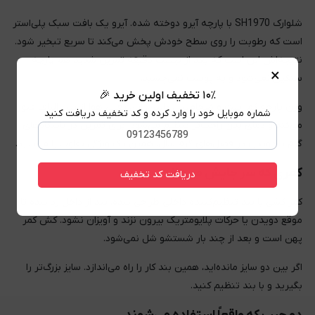
شلوارک SH1970 با پارچه آیرو دوخته شده. آیرو یک بافت سبک پلی‌استر
است که رطوبت را روی سطح خودش پخش می‌کند تا سریع تبخیر شود.
نتیجه‌اش این است که بعد از بیست دقیقه تمرین شدید هم پارچه
×
سنگین نمی‌شود و به پوست نمی‌چسبد.
۱۰٪ تخفیف اولین خرید 🎉
وزن پارچه کم است و ضخامتش پایین. این یعنی هوا از بین الیاف عبور
شماره موبایل خود را وارد کرده و کد تخفیف دریافت کنید
می‌کند و دمای بدن راحت‌تر تنظیم می‌شود. برای تمرین در باشگاه‌های
گرم یا دویدن در فصل‌های گرم سال، همین یک ویژگی تفاوت را می‌سازد.
کمری که سر جایش می‌ماند
دریافت کد تخفیف
کمر کشی با بند تنظیم‌کننده داخلی طراحی شده. بند از داخل رد شده تا
موقع دویدن یا حرکات پلایومتریک بیرون نزند و آویزان نشود. کش کمر
پهن است و بعد از چند بار شستشو شل نمی‌شود.
اگر بین دو سایز مانده‌اید، همین بند کار را راه می‌اندازد. سایز بزرگ‌تر را
بگیرید و با بند تنظیم کنید.