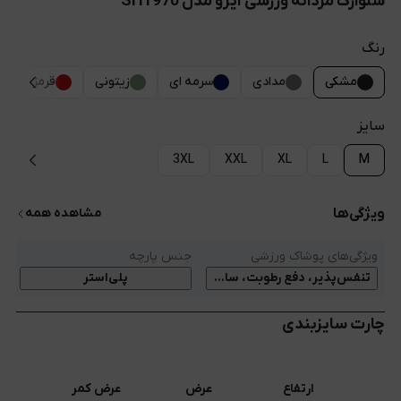
شلوارک مردانه ورزشی آیرو مدل SH1970
رنگ
مشکی
مدادی
سرمه ای
زیتونی
قرمز
سایز
3XL
XXL
XL
L
M
ویژگی‌ها
مشاهده همه
ویژگی‌های پوشاک ورزشی
جنس پارچه
ف
پلی‌استر
تنفس‌پذیر، دفع رطوبت، سایر، خشک‌شونده سریع، کمر قابل تنظیم
چارت سایزبندی
ارتفاع
عرض
عرض کمر
س