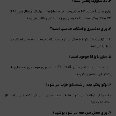
۳. قد شلوارک چقدر است؟
برای سایز L حدود ۴۷ سانتی‌متر. برای سایزهای بزرگ‌تر ارتفاع بین ۴۹ تا
۵۳ سانتی‌متر است. تا حدود روی زانو یا کمی بالاتر می‌رسد.
۴. برای بدنسازی و اسکات مناسب است؟
بله. ترکیب ۱۰٪ لاکرا کشسانی لازم برای حرکات پرمحدوده مثل اسکات و
لانج را می‌دهد.
۵. سایز L یا M موجود است؟
سایزبندی موجود این مدل XL تا 3XL است. برای موجودی لحظه‌ای با
پشتیبانی تماس بگیرید.
۶. لوگو پفکی بعد از شستشو خراب می‌شود؟
چاپ پفکی دوام خوبی دارد. فقط مستقیم روی آن اتو نکشید و از آب داغ
استفاده نکنید.
۷. برای فصل سرد هم می‌شود پوشید؟