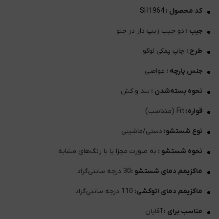
کد محصول :
SH1964
جیب :
دو جیب زیپ دار در جلو
طرح :
چاپ پفکی لوگو
جنس پارچه :
غواصی
نحوه بسته‌شدن :
بند و کش
قواره:
Fit (متناسب)
نوع شستشو:
دستی/ماشینی
نحوه شستشو :
به صورت مجزا یا با رنگ‌های مشابه
ماکزیمم دمای شستشو :
30 درجه سانتی‌گراد
ماکزیمم دمای اتوکشی:
110 درجه سانتی‌گراد
مناسب برای :
آقایان