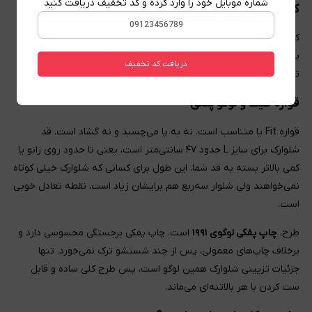
شماره موبایل خود را وارد کرده و کد تخفیف دریافت کنید
کمر کشی با بند تنظیم از داخل
کمر کشی است و بند تنظیم‌کننده
از داخل
جاگذاری شده. هیچ بندی
بیرون آویزان نیست. برای شلوارک این جزئیات دو مزیت دارد: ظاهر
دریافت کد تخفیف
تمیزتر، و بند در دستگاه بدنسازی یا زیر پا گیر نمی‌کند.
قواره فیت و لوگو پفکی
قواره Fit یا متناسب است. نه به پا می‌چسبد و نه گشاد است. قد
شلوارک برای سایز L حدود ۴۷ سانتی‌متر است، یعنی تا حدود روی زانو یا
کمی بالاتر بسته به قد شما. این طول برای کسانی که شلوارک خیلی کوتاه
نمی‌خواهند ولی شلوار سه‌ربع هم برایشان زیاد است، نقطه تعادل خوبی
است.
طرح،
چاپ پفکی لوگوی ۱۹۹۱
است. چاپ پفکی برجستگی محسوسی دارد و
برخلاف چاپ‌های معمولی، پس از چند شستشو ترک نمی‌خورد. تنها
جزئیات تزیینی شلوارک همین لوگو است، پس طرح کلی ساده و قابل
ست کردن با هر بالاتنه‌ای می‌ماند.