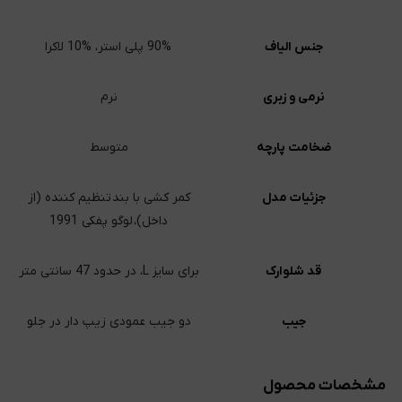
جنس الیاف
90% پلی استر، %10 لاکرا
نرمی و زبری
نرم
ضخامت پارچه
متوسط
جزئیات مدل
کمر کشی با بند تنظیم کننده (از
داخل)، لوگو پفکی 1991
قد شلوارک
برای سایز L، در حدود 47 سانتی متر
جیب
دو جیب عمودی زیپ دار در جلو
مشخصات محصول