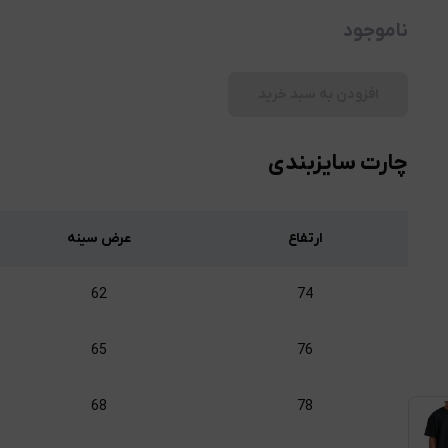
ناموجود
افزودن به سبد خرید
چارت سایزبندی
ارتفاع
عرض سینه
62
74
65
76
68
78