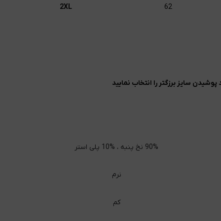
2XL
62
90% نخ پنبه ، %10 پلی استر
نرم
کم