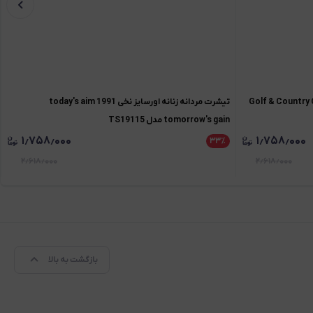
ه زنانه اورسایز نخی 1991 Golf & Country Club
تیشرت مردانه زنانه اورسایز نخی 1991 today's aim
tomorrow's gain مدل TS19115
۱٫۷۵۸٫۰۰۰
۱٫۷۵۸٫۰۰۰
۳۳
٪
۲٫۶۱۸٫۰۰۰
۲٫۶۱۸٫۰۰۰
بازگشت به بالا