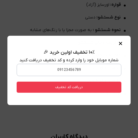
قواره:
اورسایز (آزاد)
نوع شستشو:
دستی
نحوه شستشو :
به صورت مجزا یا با رنگ‌های مشابه
×
ماکزیمم دمای شستشو :
30 درجه سانتی‌گراد
۱۰٪ تخفیف اولین خرید 🎉
ماکزیمم دمای اتوکشی:
110 درجه سانتی‌گراد
شماره موبایل خود را وارد کرده و کد تخفیف دریافت کنید
مناسب برای :
آقایان
مناسب برای فصول :
گرم
دریافت کد تخفیف
برند
: نوزده نود و یک
دیدگاه کاربران