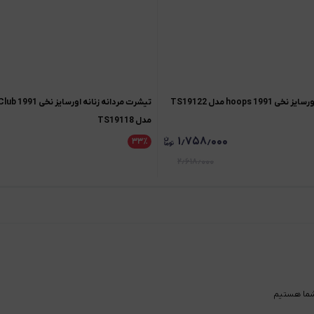
1 hoops مدل TS19122
تیشرت مردان
مدل TS19118
۱٫۷۵۸٫۰۰۰
۳۳
٪
۲٫۶۱۸٫۰۰۰
ما هستیم