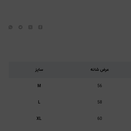
عرض شانه
سایز
M
56
L
58
XL
60