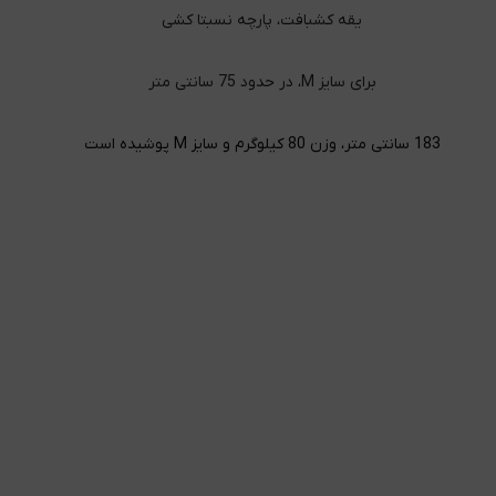
یقه کشبافت، پارچه نسبتا کشی
برای سایز M، در حدود 75 سانتی متر
183 سانتی متر، وزن 80 کیلوگرم و سایز M پوشیده است