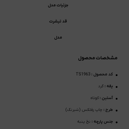
جزئیات مدل
قد تیشرت
مدل
مشخصات محصول
کد محصول :
TS1963
یقه :
گرد
آستین :
کوتاه
طرح :
چاپ رفلکس (شبرنگ)
جنس پارچه :
نخ پنبه