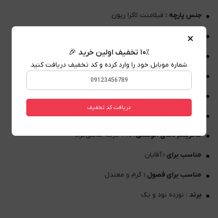
جنس پارچه :
فیلامنت لاکرا ریون
نحوه بسته‌شدن :
بند و کش
×
۱۰٪ تخفیف اولین خرید 🎉
قواره:
(متناسب)
شماره موبایل خود را وارد کرده و کد تخفیف دریافت کنید
نوع شستشو:
دستی/ماشینی
نحوه شستشو :
به صورت مجزا یا با رنگ‌های مشابه
دریافت کد تخفیف
ماکزیمم دمای شستشو :
30 درجه سانتی‌گراد
ماکزیمم دمای اتوکشی:
110 درجه سانتی‌گراد
مناسب برای :
آقایان
مناسب برای فصول :
گرم و معتدل
برند
: نوزده نود و یک