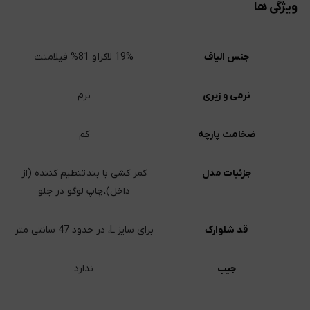
ویژگی ها
جنس الیاف
19% لاکرا و 81% فیلامنت
نرمی و زبری
نرم
ضخامت پارچه
کم
جزئیات مدل
کمر کشی با بند تنظیم کننده (از
داخل)، چاپ لوگو در جلو
قد شلوارک
برای سایز L، در حدود 47 سانتی متر
جیب
ندارد