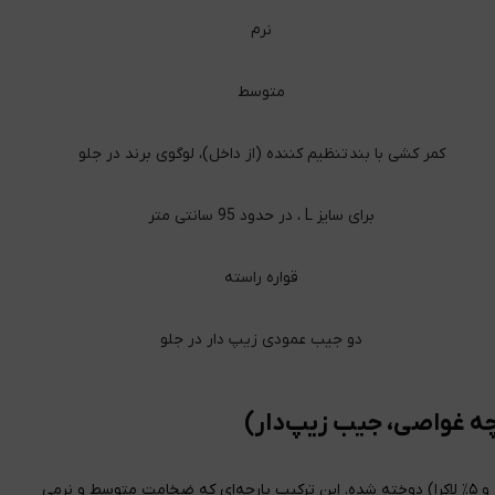
نرم
متوسط
کمر کشی با بند تنظیم کننده (از داخل)، لوگوی برند در جلو
برای سایز L ، در حدود 95 سانتی متر
قواره راسته
دو جیب عمودی زیپ دار در جلو
شلوار ورزشی مردانه 1991 مدل SH1944 با پارچه غواصی (۹۵٪ پلی‌استر و ۵٪ لاکرا) دوخته شده. این ترکیب پارچه‌ای که ضخامت متوسط و نرمی