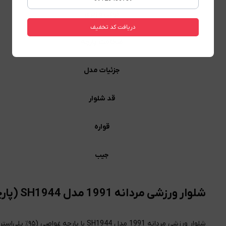
نرمی و زبری
دریافت کد تخفیف
ضخامت پارچه
جزئیات مدل
قد شلوار
قواره
جیب
شلوار ورزشی مردانه 1991 مدل SH1944 (پارچه غواصی، جیب زیپ‌دار)