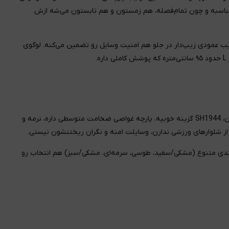
ره مناسبه و چون تمام‌فصله، هم زمستون و هم تابستون می‌شه ازش
جیب عمودی زیپ‌دار در جلو هم امنیت وسایل رو تضمین می‌کنه. لوگوی
.
اگه دنبال یه شلوار ورزشی هستی که هم تو باشگاه بپوشیش، هم بیرون، SH1944 گزینه خوبیه. پارچه غواصی ضخامت متوسطی داره، نرمه و
ز شلوارهای ورزشی ندارن، وسایلت امنه و نگران ریختنشون نیستی.
گ‌بندی متنوع (مشکی/سفید، طوسی، سرمه‌ای، مشکی/سبز) هم انتخاب رو