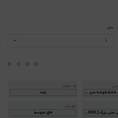
سایز
L
زشی
قد شلوار
خشک‌شونده سریع، کمر قابل تنظیم
بلند
فاق کمر
فاق متوسط