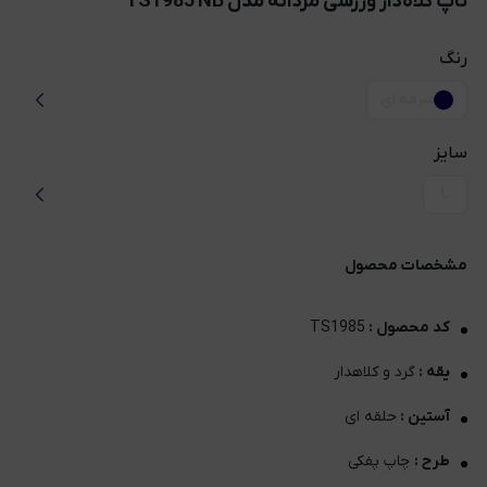
تاپ کلاه‌دار ورزشی مردانه مدل TS1985 NB
رنگ
سرمه ای
سایز
L
مشخصات محصول
کد محصول :
TS1985
یقه :
گرد و کلاهدار
آستین :
حلقه ای
طرح :
چاپ پفکی