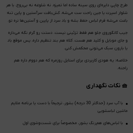
طرح چاپی دایره‌ای روی سینه ساده اما تمیزه. نه شلوغه نه بی‌روح. با هر
شلوار اسپرت یا جین راحت ست می‌شه. کش‌بافت سرآستین و پاین تنه
باعث می‌شه فرم لباس حفظ بشه و باد سرد از پایین و آستین‌ها نره تو.
جیب کانگوروی جلو هم فقط تزئینی نیست. دستت رو گرم نگه می‌داره
و جای موبایل و کلید هم هست. کلاه هم بند تنظیم داره، پس موقع باد
یا بارون سبک می‌تونی محکمش کنی.
خلاصه: یه هودی کاربردی برای استایل روزمره که هم دووم داره هم
راحته.
🧺 نکات نگهداری
با آب سرد (حداکثر 30 درجه) بشور، ترجیحاً با دست یا برنامه ملایم
ماشین لباسشویی
با لباس‌های هم‌رنگ بشور، مخصوصاً برای شست‌وشوی اول