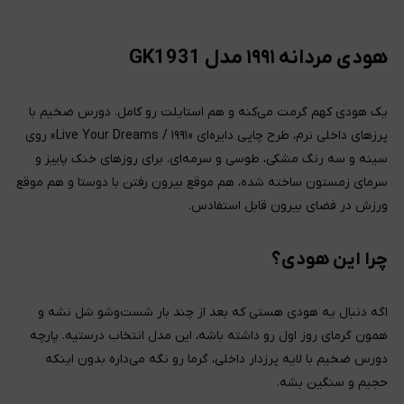
هودی مردانه ۱۹۹۱ مدل GK1931
یک هودی کهم گرمت می‌کنه و هم استایلت رو کامل. دورس ضخیم با
پرزهای داخلی نرم، طرح چاپی دایره‌ای «۱۹۹۱ / Live Your Dreams» روی
سینه و سه رنگ مشکی، طوسی و سرمه‌ای. برای روزهای خنک پاییز و
سرمای زمستون ساخته شده، هم موقع بیرون رفتن با دوستا و هم موقع
ورزش در فضای بیرون قابل استفادس.
چرا این هودی؟
اگه دنبال یه هودی هستی که بعد از چند بار شست‌وشو شل نشه و
همون گرمای روز اول رو داشته باشه، این مدل انتخاب درستیه. پارچه
دورس ضخیم با لایه پرزدار داخلی، گرما رو نگه می‌داره بدون اینکه
حجیم و سنگین بشه.