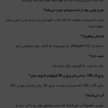
آره. لایه داخلی پرزدار داره که هم نرمه هم گرم نگه می‌داره.
طرح چاپی بعد از شست‌وشو خراب می‌شه؟
چاپ با کیفیته و مقاوم، اما اگه نکات نگهداری رو رعایت کنی خیلی بشتر
دووم میاره.
فرمش چطوریه؟
استاندارد (Regular Fit). نه چسبونه نه گشاد. فرم متعادلی داره.
جیب داره؟
بله، یه جیب کانگوروی بزرگ جلو داره.
برای قد 180 سانتی‌متر و وزن 80 کیلوگرم کدوم سایز؟
سایز XL یا 2XL. اگه فیت‌تر دوست داری XL، برای راحت‌تر بودن 2XL.
آب می‌کشه؟
دورس معمولاً آب نمی‌کشه، اما شست‌وشوی اول رو با آب سرد و