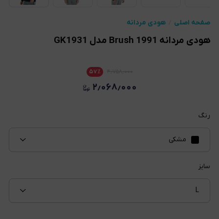
صفحه اصلی
هودی مردانه
هودی مردانه Brush 1991 مدل GK1931
۵۷
٪
۴٫۷۵۸٫۰۰۰
۲٫۰۶۸٫۰۰۰
رنگ
مشکی
سایز
L