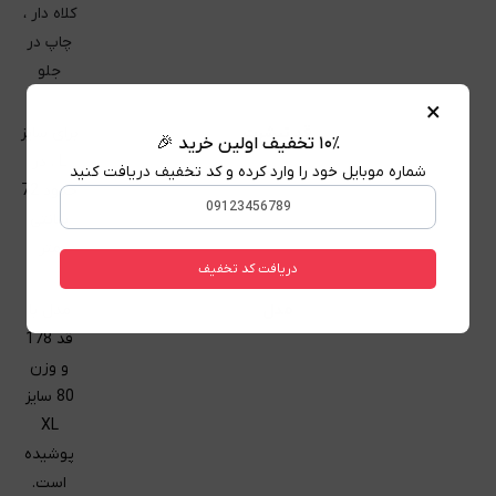
کلاه دار ،
چاپ در
جلو
×
قد تیشرت
برای سایز
۱۰٪ تخفیف اولین خرید 🎉
L ، در
شماره موبایل خود را وارد کرده و کد تخفیف دریافت کنید
حدود 72
سانتی
متر
دریافت کد تخفیف
مدل
مدل با
قد 178
و وزن
80 سایز
XL
پوشیده
است.